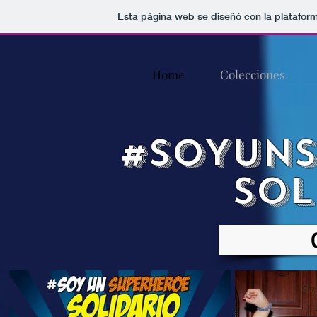
Esta página web se diseñó con la platafor
Home
Colecciones
#SOYUN
SOL