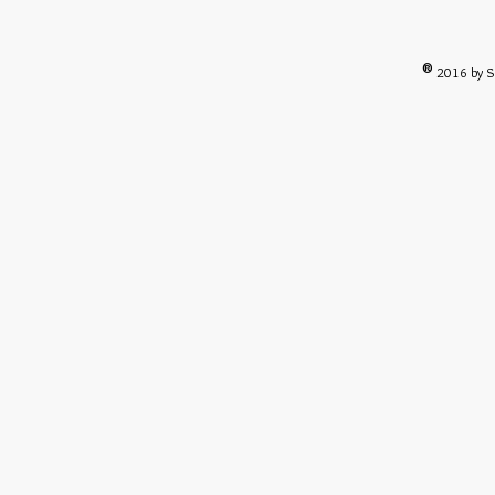
®
2016 by S